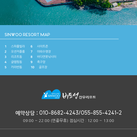
SINWOO RESORT MAP
6
1
사이트존
스파풀빌라
7
2
야외수영장
오션커플룸
8
3
바다연못낚시터
리조트동
9
4
족구장
글램핑동
10
5
골프장
카라반동
010-8682-4243
/
055-855-4241~2
예약상담 :
09:00 ~ 22:00 (연중무휴) 점심시간 : 12:00 ~ 13:00